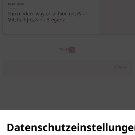
18.09.2024
The modern way of fashion mit Paul
Mitchell | Casino Bregenz
1
2
3
4
Anzeige
Datenschutzeinstellunge