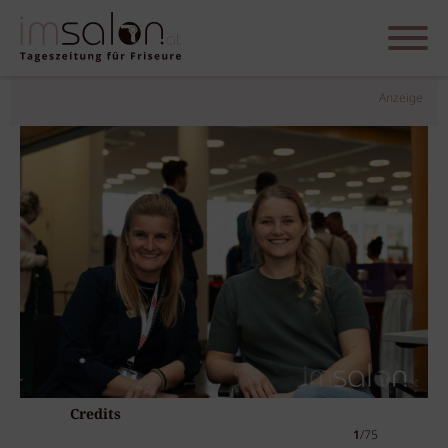
Anzeige
Credits
1
/75