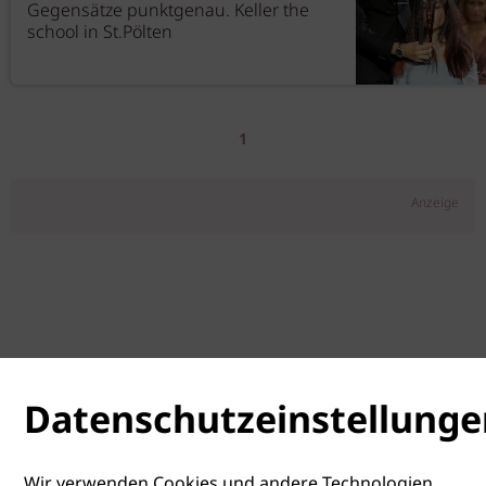
Gegensätze punktgenau. Keller the
school in St.Pölten
1
Anzeige
Datenschutzeinstellunge
Wir verwenden Cookies und andere Technologien