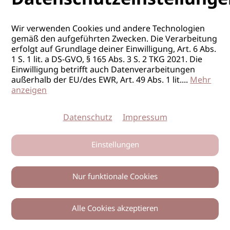
POSITION
Top-Stylist*in
PENSUM:
Vollzeit
Wir verwenden Cookies und andere Technologien
gemäß den aufgeführten Zwecken. Die Verarbeitung
erfolgt auf Grundlage deiner Einwilligung, Art. 6 Abs.
1 S. 1 lit. a DS-GVO, § 165 Abs. 3 S. 2 TKG 2021. Die
Einwilligung betrifft auch Datenverarbeitungen
außerhalb der EU/des EWR, Art. 49 Abs. 1 lit.
...
Mehr
anzeigen
Datenschutz
Impressum
FRISEUR/IN
Einstellungen
ORT
Stuttgart
Nur funktionale Cookies
FIRMA
HAIR’N’MORE Stuttgart Vaihingen
POSITION
Top-Stylist*in
Alle Cookies akzeptieren
PENSUM:
Vollzeit