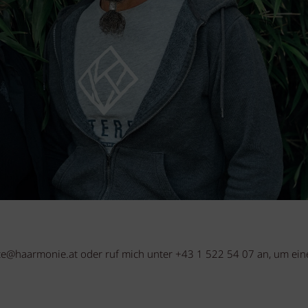
ce@haarmonie.at oder ruf mich unter +43 1 522 54 07 an, um ein