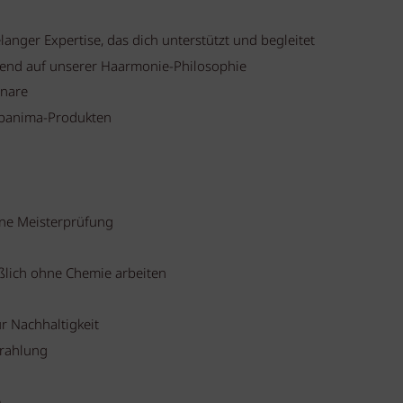
langer Expertise, das dich unterstützt und begleitet
rend auf unserer Haarmonie-Philosophie
inare
rbanima-Produkten
hne Meisterprüfung
eßlich ohne Chemie arbeiten
r Nachhaltigkeit
trahlung
e