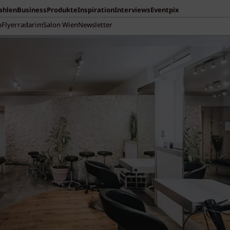
Zahlen
Business
Produkte
Inspiration
Interviews
Eventpix
n
Flyerradar
imSalon Wien
Newsletter