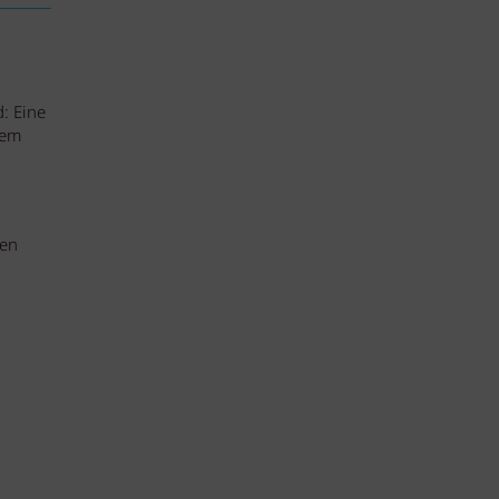
: Eine
nem
sen