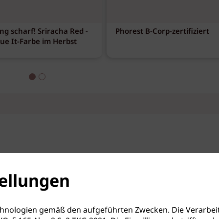
ng scharf! Sriracha Red -
Phorest B-Corp-zertifiziert
eue It-Farbe im Herbst
ellungen
hnologien gemäß den aufgeführten Zwecken. Die Verarbeit