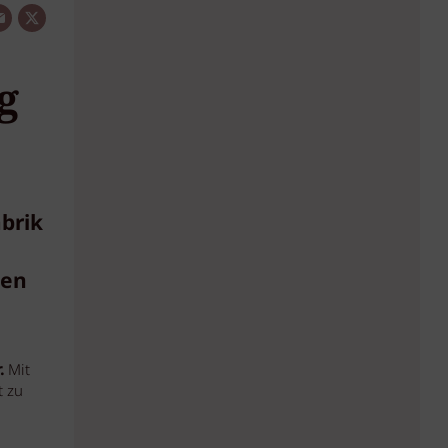
g
brik
uen
.
Mit
t zu