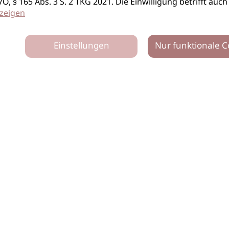
S-GVO, § 165 Abs. 3 S. 2 TKG 2021. Die Einwilligung betrifft 
zeigen
Einstellungen
Nur funktionale C
tz
Impressum
Netiquette