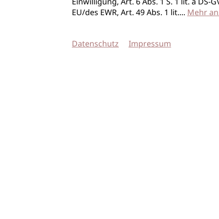
Einwilligung, Art. 6 Abs. 1 S. 1 lit. a D
EU/des EWR, Art. 49 Abs. 1 lit.
...
Mehr an
Datenschutz
Impressum
© 2026 imSalon Verlags GmbH
Newsletter
Kontakt
Team
Verlag
Mediadaten
AGB
Datenschu