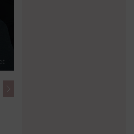
Credits
Foto:
Giannis Skarlatos | skarlatosgiannis.com
Herausgeber:
imSalon Verlags GmbH