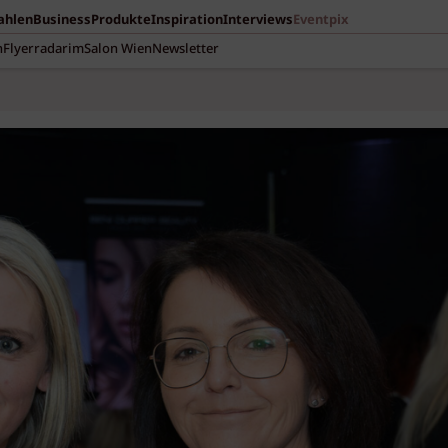
Zahlen
Business
Produkte
Inspiration
Interviews
Eventpix
n
Flyerradar
imSalon Wien
Newsletter