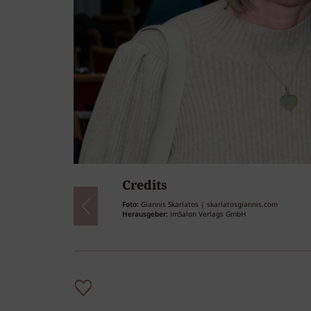
Credits
46
/46
Foto:
Giannis Skarlatos | skarlatosgiannis.com
Herausgeber:
imSalon Verlags GmbH