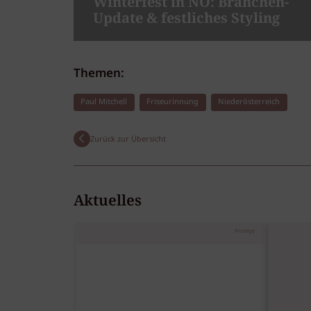
Winterfest in NÖ: Branchen-
Update & festliches Styling
Themen:
Paul Mitchell
Friseurinnung
Niederösterreich
Zurück zur Übersicht
Aktuelles
Anzeige