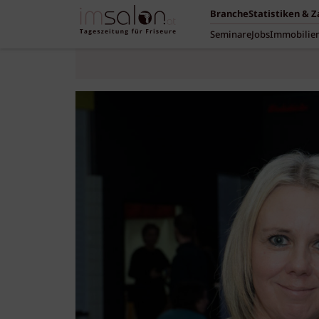
Branche
Statistiken & 
Seminare
Jobs
Immobilie