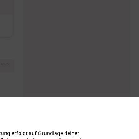
Diese Must-haves bringt der
Baby Don't C
August
Anzeige
ung erfolgt auf Grundlage deiner