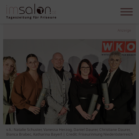
Anzeige
v.li.: Natalie Schuster, Vanessa Herzog, Daniel Daurer, Christiane Daurer,
Bianca Brabec, Katharina Bayerl | Credit: Friseurinnung Niederösterreich