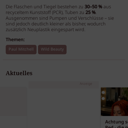
Die Flaschen und Tiegel bestehen zu
30–50 %
aus
recyceltem Kunststoff (PCR), Tuben zu
25 %
.
Ausgenommen sind Pumpen und Verschlüsse – sie
sind jedoch deutlich kleiner als bisher, wodurch
zusätzlich Neuplastik eingespart wird.
Themen:
Paul Mitchell
Wild Beauty
Aktuelles
Anzeige
Achtung sc
Red - die 