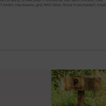
ella Company, Schwarzkopf Professional, Kao Salon Division, Paul
bedarf GmbH, Hairdreams, ghd, WKO Wien, Roma Friseurbedarf, imSa