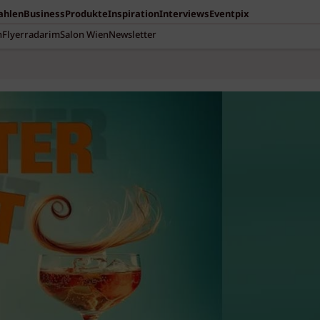
Zahlen
Business
Produkte
Inspiration
Interviews
Eventpix
n
Flyerradar
imSalon Wien
Newsletter