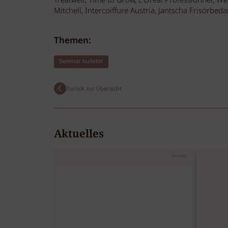
Treatwell, Time to Grow, L'Oréal Professionnel, W
Mitchell, Intercoiffure Austria, Jantscha Frisör
Themen:
Seminar bulletin
Zurück zur Übersicht
Aktuelles
Anzeige