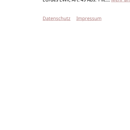
EU/des EWR, Art. 49 Abs. 1 lit.
...
Mehr an
Datenschutz
Impressum
© 2026 imSalon Verlags GmbH
Newsletter
Kontakt
Team
Verlag
Mediadaten
AGB
Datenschu