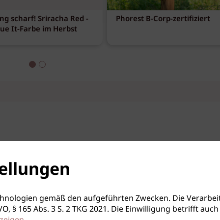
ng scharf! Sriracha Red -
Phorest B-Corp-zertifiziert
eue It-Farbe im Herbst
ellungen
hnologien gemäß den aufgeführten Zwecken. Die Verarbeit
S-GVO, § 165 Abs. 3 S. 2 TKG 2021. Die Einwilligung betrifft 