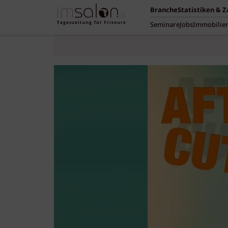
Branche
Statistiken & 
Seminare
Jobs
Immobilie