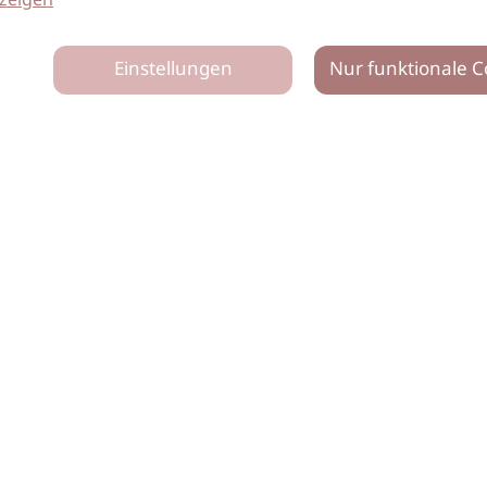
zeigen
Einstellungen
Nur funktionale C
tz
Impressum
Netiquette