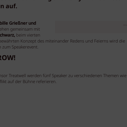
n auf.
bille Grießner und
Anz
 gehen gemeinsam mit
chwarz,
beim vierten
m bewährten Konzept des miteinander Redens und Feierns wird die
h zum Speakerevent.
ROW!
nsor Treatwell werden fünf Speaker zu verschiedenen Themen wie
ikt auf der Bühne referieren.