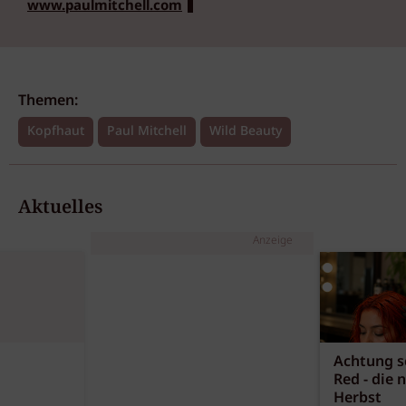
www.paulmitchell.com
Themen:
Kopfhaut
Paul Mitchell
Wild Beauty
Aktuelles
Anzeige
Achtung sc
Red - die 
Herbst