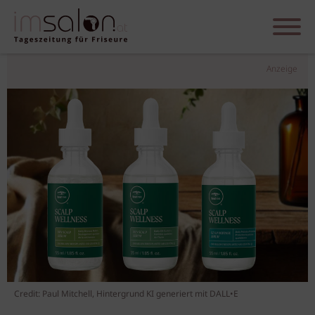
Anzeige
Credit: Paul Mitchell, Hintergrund KI generiert mit DALL•E