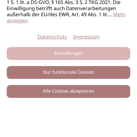
1 S. 1 lit. a DS-GVO, § 165 Abs. 3 S. 2 TKG 2021. Die
Einwilligung betrifft auch Datenverarbeitungen
außerhalb der EU/des EWR, Art. 49 Abs. 1 lit.
...
Mehr
anzeigen
Datenschutz
Impressum
Einstellungen
Nur funktionale Cookies
Alle Cookies akzeptieren
0
Zurück
Teilen