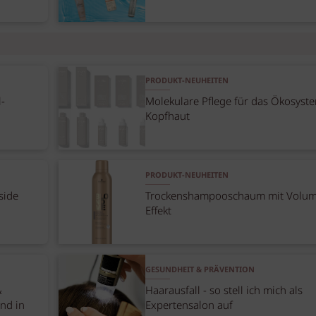
PRODUKT-NEUHEITEN
l-
Molekulare Pflege für das Ökosyst
Kopfhaut
PRODUKT-NEUHEITEN
side
Trockenshampooschaum mit Volum
Effekt
GESUNDHEIT & PRÄVENTION
&
Haarausfall - so stell ich mich als
nd in
Expertensalon auf