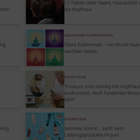
12 Fakten über Haare, Haarausfall
mptom
die Kopfhaut
GESUNDHEIT & PRÄVENTION
ung
Silent Subliminals – mit Musik Haar
wachsen lassen
PETER FUCHS
"Friseure sind ständig mit Kopfhaut
konfrontiert, doch fundiertes Wiss
fehlt"
HAARPFLEGE
ling:
Sommer, Sonne... sanft sein!
Lieblingsprodukte im Juni