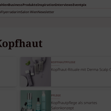
Zahlen
Business
Produkte
Inspiration
Interviews
Eventpix
n
Flyerradar
imSalon Wien
Newsletter
Kopfhaut
KOPFHAUTPFLEGE
Kopfhaut-Rituale mit Derma Scalp 
PFLEGE
Kopfhautpflege als smartes
Salonkonzept