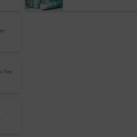
der
a Tree
-