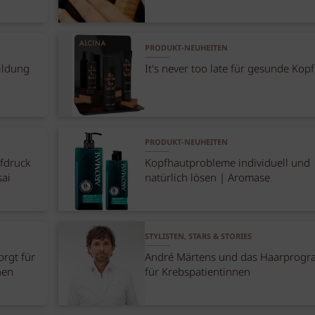
PRODUKT-NEUHEITEN
ildung
It's never too late für gesunde Kop
PRODUKT-NEUHEITEN
fdruck
Kopfhautprobleme individuell und
sai
natürlich lösen | Aromase
STYLISTEN, STARS & STORIES
orgt für
André Märtens und das Haarprog
hen
für Krebspatientinnen