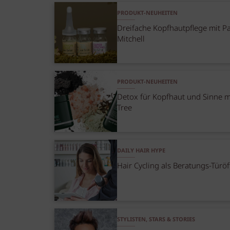
PRODUKT-NEUHEITEN
Dreifache Kopfhautpflege mit P
Mitchell
PRODUKT-NEUHEITEN
Detox für Kopfhaut und Sinne m
Tree
DAILY HAIR HYPE
Hair Cycling als Beratungs-Türöf
STYLISTEN, STARS & STORIES