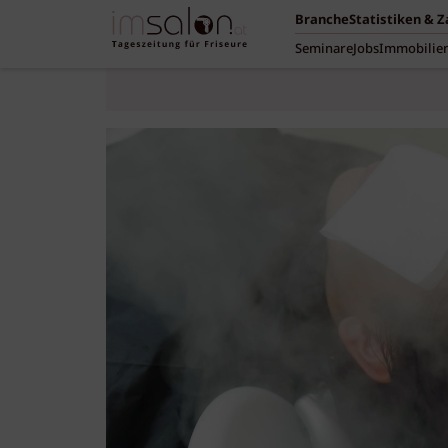
Branche
Statistiken & 
Seminare
Jobs
Immobilie