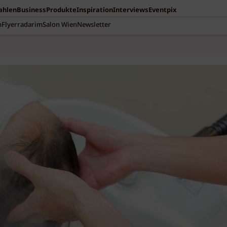
Zahlen
Business
Produkte
Inspiration
Interviews
Eventpix
n
Flyerradar
imSalon Wien
Newsletter