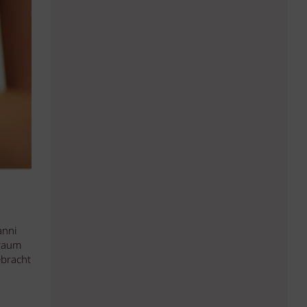
anni
traum
ebracht