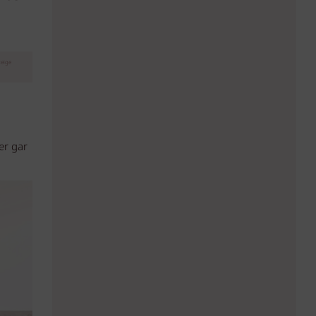
eige
er gar