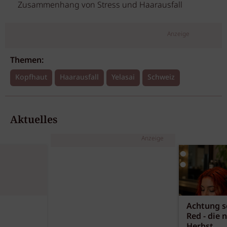
Zusammenhang von Stress und Haarausfall
Anzeige
Themen:
Kopfhaut
Haarausfall
Yelasai
Schweiz
Aktuelles
Anzeige
Achtung sc
Red - die 
Herbst