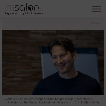
Anzeige
Gianni Coria´s Haarwuchsspezialisten Kongress war in diesem Jahr
online, das große Thema: Nachhaltiger Haarwuchs | Credit: Chris Hofer