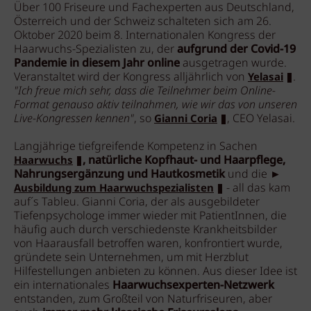
Über 100 Friseure und Fachexperten aus Deutschland,
Österreich und der Schweiz schalteten sich am 26.
Oktober 2020 beim 8. Internationalen Kongress der
Haarwuchs-Spezialisten zu, der
aufgrund der Covid-19
Pandemie in diesem Jahr online
ausgetragen wurde.
Veranstaltet wird der Kongress alljährlich von
.
Yelasai
"Ich freue mich sehr, dass die Teilnehmer beim Online-
Format genauso aktiv teilnahmen, wie wir das von unseren
Live-Kongressen kennen"
, so
, CEO Yelasai.
Gianni Coria
Langjährige tiefgreifende Kompetenz in Sachen
, natürliche Kopfhaut- und Haarpflege,
Haarwuchs
Nahrungsergänzung und Hautkosmetik
und die ►
- all das kam
Ausbildung zum Haarwuchspezialisten
auf´s Tableu. Gianni Coria, der als ausgebildeter
Tiefenpsychologe immer wieder mit PatientInnen, die
häufig auch durch verschiedenste Krankheitsbilder
von Haarausfall betroffen waren, konfrontiert wurde,
gründete sein Unternehmen, um mit Herzblut
Hilfestellungen anbieten zu können. Aus dieser Idee ist
ein internationales
Haarwuchsexperten-Netzwerk
entstanden, zum Großteil von Naturfriseuren, aber