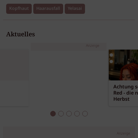
Kopfhaut
Haarausfall
Yelasai
Aktuelles
Anzeige
Achtung sc
Red - die 
Herbst
Anzeige