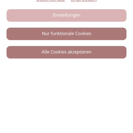
Einstellungen
Nur funktionale Cookies
Alle Cookies akzeptieren
0
Zurück
Teilen
© 2026 imSalon Verlags GmbH