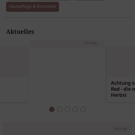
Hautpflege & Kosmetik
Aktuelles
Anzeige
Achtung sc
Red - die 
Herbst
Anzeige