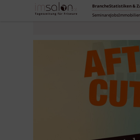
Branche
Statistiken & 
Seminare
Jobs
Immobilie