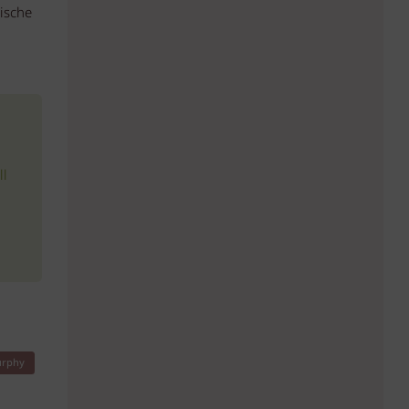
ische
ll
urphy