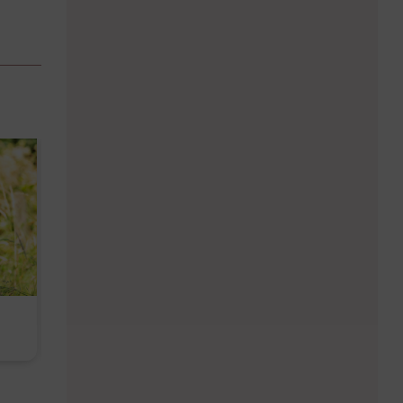
Diese Must-haves bringt der
Baby Don't C
August