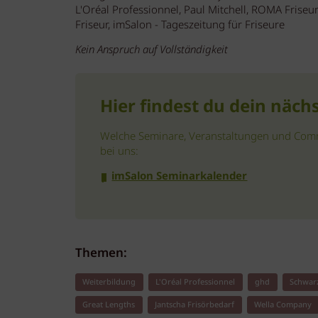
L'Oréal Professionnel, Paul Mitchell, ROMA Frise
Friseur, imSalon - Tageszeitung für Friseure
Kein Anspruch auf Vollständigkeit
Hier findest du dein näch
Welche Seminare, Veranstaltungen und Commun
bei uns:
imSalon Seminarkalender
Themen:
Weiterbildung
L'Oréal Professionnel
ghd
Schwarz
Great Lengths
Jantscha Frisörbedarf
Wella Company