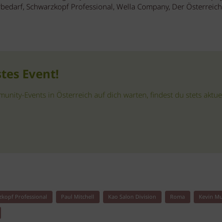
urbedarf, Schwarzkopf Professional, Wella Company, Der Österreich
stes Event!
ity-Events in Österreich auf dich warten, findest du stets aktue
kopf Professional
Paul Mitchell
Kao Salon Division
Roma
Kevin M