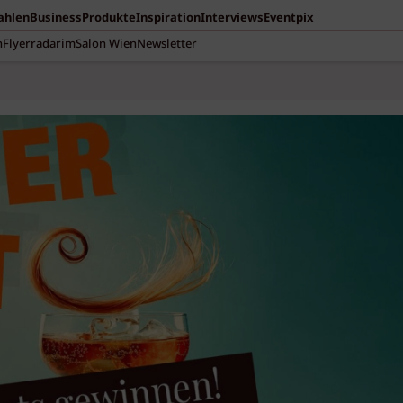
Zahlen
Business
Produkte
Inspiration
Interviews
Eventpix
n
Flyerradar
imSalon Wien
Newsletter