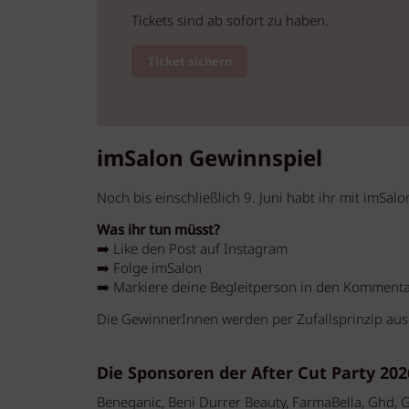
Tickets sind ab sofort zu haben.
Ticket sichern
imSalon Gewinnspiel
Noch bis einschließlich 9. Juni habt ihr mit imSal
Was ihr tun müsst?
➡️ Like den Post auf Instagram
➡️ Folge imSalon
➡️ Markiere deine Begleitperson in den Komment
Die GewinnerInnen werden per Zufallsprinzip ausg
Die Sponsoren der After Cut Party 202
Beneganic, Beni Durrer Beauty, FarmaBella, Ghd, G