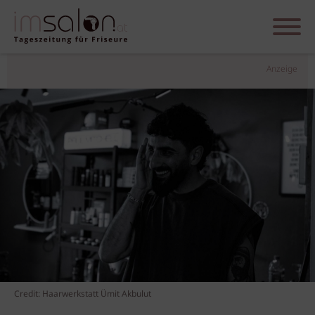
Anzeige
Credit: Haarwerkstatt Ümit Akbulut