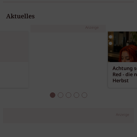
Aktuelles
Anzeige
Achtung sc
Red - die 
Herbst
Anzeige