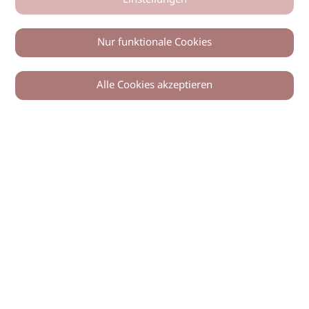
Einstellungen
Nur funktionale Cookies
Alle Cookies akzeptieren
0
Zurück
Teilen
© 2026 imSalon Verlags GmbH