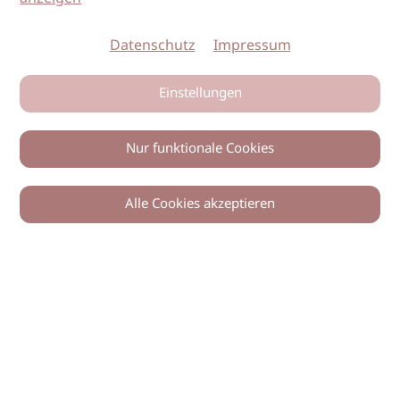
Datenschutz
Impressum
Einstellungen
Nur funktionale Cookies
Alle Cookies akzeptieren
0
Zurück
Teilen
© 2026 imSalon Verlags GmbH