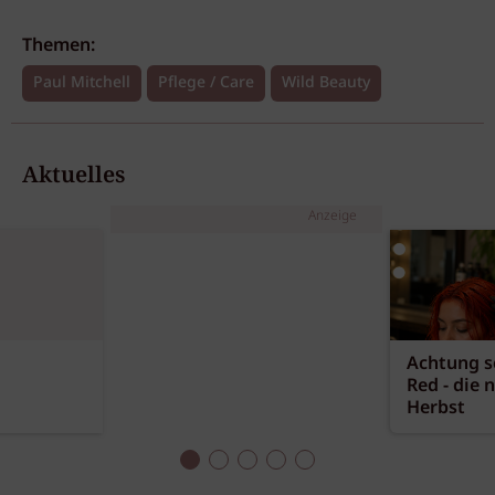
Themen:
Paul Mitchell
Pflege / Care
Wild Beauty
Aktuelles
Anzeige
Achtung sc
Red - die 
Herbst