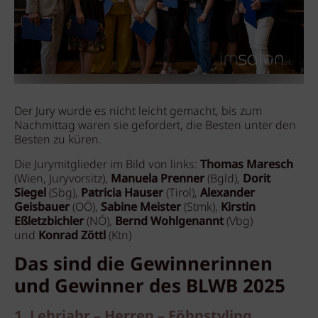
Der Jury wurde es nicht leicht gemacht, bis zum
Nachmittag waren sie gefordert, die Besten unter den
Besten zu küren.
Die Jurymitglieder im Bild von links:
Thomas Maresch
(Wien, Juryvorsitz),
Manuela Prenner
(Bgld),
Dorit
Siegel
(Sbg),
Patricia Hauser
(Tirol),
Alexander
Geisbauer
(OÖ),
Sabine Meister
(Stmk),
Kirstin
Eßletzbichler
(NÖ),
Bernd Wohlgenannt
(Vbg)
und
Konrad Zöttl
(Ktn)
Das sind die Gewinnerinnen
und Gewinner des BLWB 2025
1. Lehrjahr – Herren – Föhnstyling