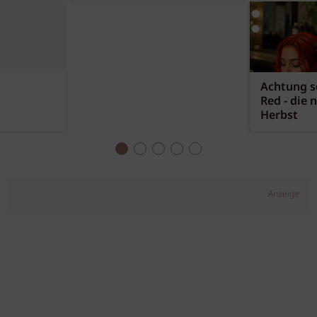
Achtung sc
Red - die 
Herbst
Anzeige