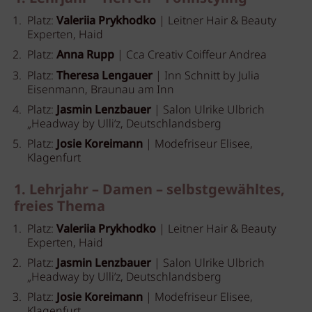
Platz:
Valeriia Prykhodko
| Leitner Hair & Beauty
Experten, Haid
Platz:
Anna Rupp
| Cca Creativ Coiffeur Andrea
Platz:
Theresa Lengauer
| Inn Schnitt by Julia
Eisenmann, Braunau am Inn
Platz:
Jasmin Lenzbauer
| Salon Ulrike Ulbrich
„Headway by Ulli’z, Deutschlandsberg
Platz:
Josie Koreimann
| Modefriseur Elisee,
Klagenfurt
1. Lehrjahr – Damen – selbstgewähltes,
freies Thema
Platz:
Valeriia Prykhodko
| Leitner Hair & Beauty
Experten, Haid
Platz:
Jasmin Lenzbauer
| Salon Ulrike Ulbrich
„Headway by Ulli’z, Deutschlandsberg
Platz:
Josie Koreimann
| Modefriseur Elisee,
Klagenfurt