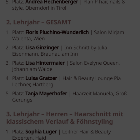
Platz:
Andrea Hechenberger
| Plan P-hair, nails &
style, Oberndorf in Tirol
2. Lehrjahr – GESAMT
Platz:
Floris Pluchino-Wunderlich
| Salon Mirjam
Walenta, Wien
Platz:
Lisa Ginzinger
| Inn Schnitt by Julia
Eisenmann, Braunau am Inn
Platz:
Lisa Hintermaier
| Salon Evelyne Queen,
Johann am Walde
Platz:
Luisa Gratzer
| Hair & Beauty Lounge Pia
Lechner, Hartberg
Platz:
Tanja Mayerhofer
| Haarzeit Manuela, Groß
Gerungs
3. Lehrjahr – Herren – Haarschnitt mit
klassischem Verlauf & Föhnstyling
Platz:
Sophia Luger
| Leitner Hair & Beauty
Experten, Haid