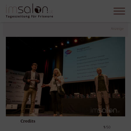
Anzeige
Credits
1
/50