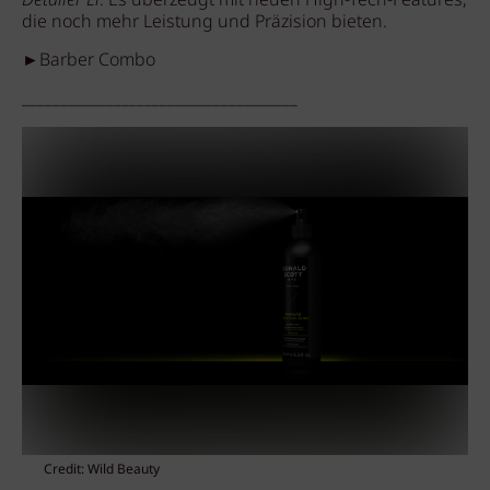
Detailer Li
. Es überzeugt mit neuen High-Tech-Features,
die noch mehr Leistung und Präzision bieten.
►Barber Combo
____________________________________
Credit: Wild Beauty