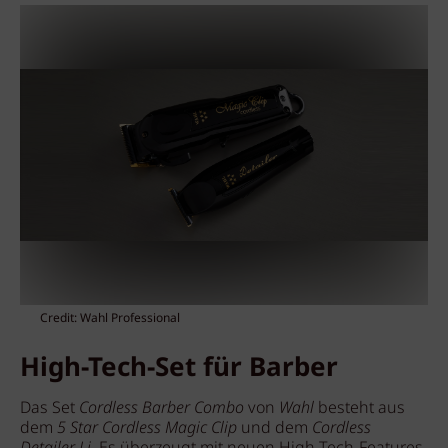
Credit: Wahl Professional
High-Tech-Set für Barber
Das Set
Cordless Barber Combo
von
Wahl
besteht aus
dem
5 Star Cordless Magic Clip
und dem
Cordless