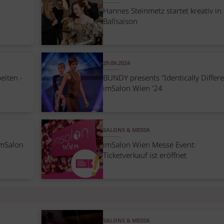
Hannes Steinmetz startet kreativ in 
Ballsaison
29.09.2024
eiten -
BUNDY presents "Identically Differe
imSalon Wien '24
SALONS & MEDIA
mSalon
imSalon Wien Messe Event:
Ticketverkauf ist eröffnet
SALONS & MEDIA