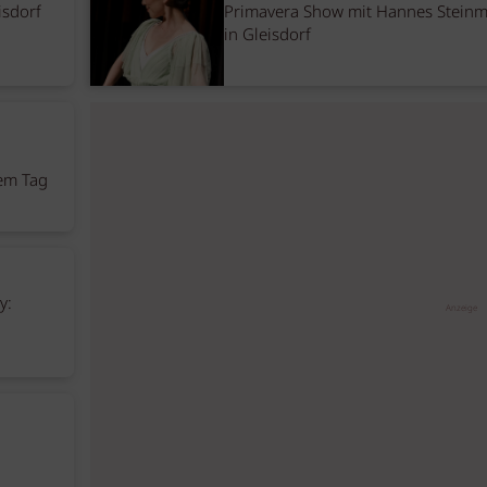
isdorf
Primavera Show mit Hannes Steinm
in Gleisdorf
nem Tag
y:
Anzeige