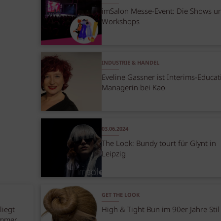
imSalon Messe-Event: Die Shows u
Workshops
INDUSTRIE & HANDEL
Eveline Gassner ist Interims-Educat
Managerin bei Kao
03.06.2024
The Look: Bundy tourt für Glynt in
Leipzig
GET THE LOOK
liegt
High & Tight Bun im 90er Jahre Stil
immer