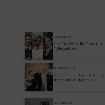
GET THE LOOK
Kiss Curls feiern ihr Comeback -
Stylinganleitung
SALONS & MEDIA
Ball-Soiree bei Steinmetz-Bundy
Trends der Ballsaison 2025
BALLFRISUREN