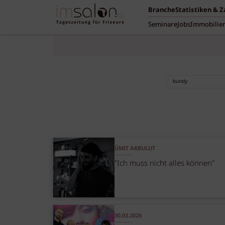
Branche
Statistiken & 
Seminare
Jobs
Immobilie
ÜMIT AKBULUT
"Ich muss nicht alles können"
30.03.2026