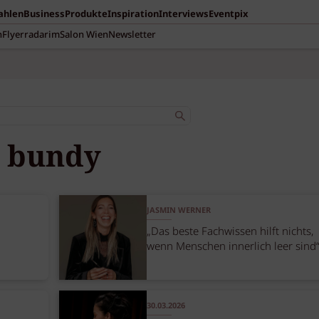
Zahlen
Business
Produkte
Inspiration
Interviews
Eventpix
n
Flyerradar
imSalon Wien
Newsletter
bundy
JASMIN WERNER
„Das beste Fachwissen hilft nichts,
wenn Menschen innerlich leer sind
30.03.2026