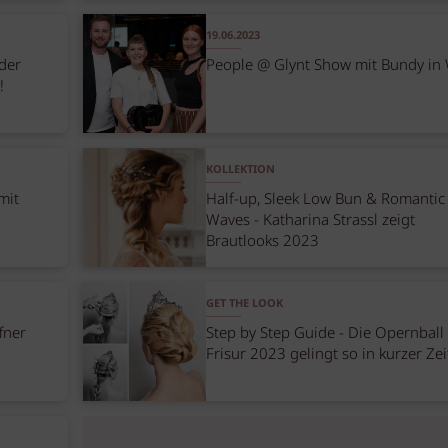
19.06.2023
der
People @ Glynt Show mit Bundy in
!
KOLLEKTION
mit
Half-up, Sleek Low Bun & Romantic
Waves - Katharina Strassl zeigt
Brautlooks 2023
GET THE LOOK
fner
Step by Step Guide - Die Opernball
Frisur 2023 gelingt so in kurzer Zei