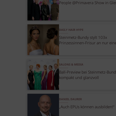
People @Primavera Show in Gle
DAILY HAIR HYPE
Steinmetz-Bundy stylt 103x
Prinzessinnen-Frisur an nur ei
SALONS & MEDIA
Ball-Preview bei Steinmetz-Bund
kompakt und glanzvoll
DANIEL DAURER
„Auch EPUs können ausbilden!“