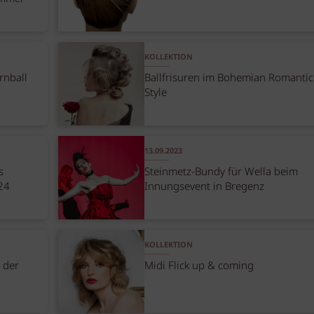
KOLLEKTION
rnball
Ballfrisuren im Bohemian Romantic
Style
13.09.2023
s
Steinmetz-Bundy für Wella beim
24
Innungsevent in Bregenz
KOLLEKTION
 der
Midi Flick up & coming