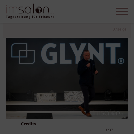
Anzeige
Credits
1
/37