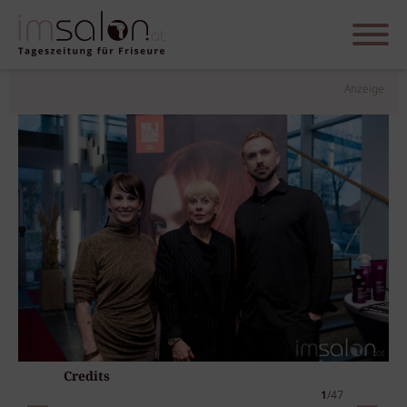
Anzeige
Credits
1
/47