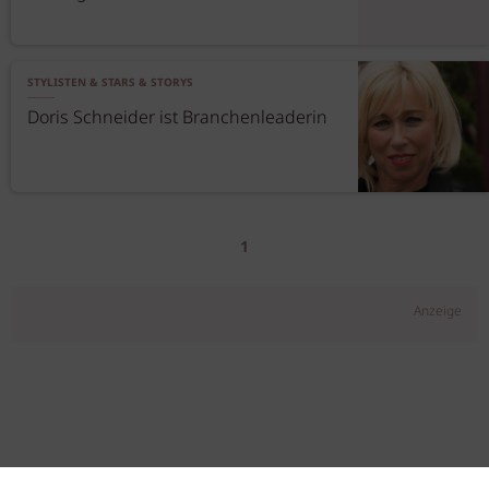
STYLISTEN & STARS & STORYS
Doris Schneider ist Branchenleaderin
1
Anzeige