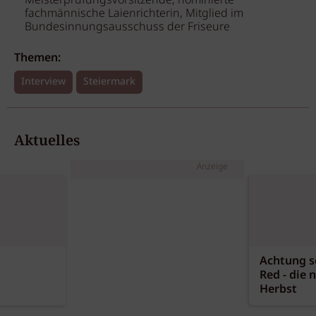
Meisterprüfungsvorsitzende, nominierte
fachmännische Laienrichterin, Mitglied im
Bundesinnungsausschuss der Friseure
Themen:
Interview
Steiermark
Aktuelles
Anzeige
Achtung sc
Red - die 
Herbst