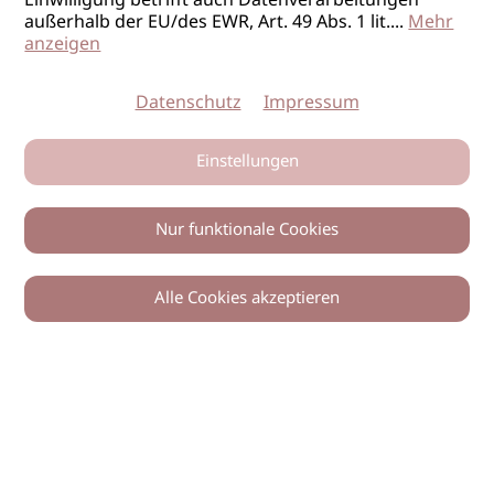
Einwilligung betrifft auch Datenverarbeitungen
außerhalb der EU/des EWR, Art. 49 Abs. 1 lit.
...
Mehr
anzeigen
Datenschutz
Impressum
Einstellungen
Nur funktionale Cookies
Alle Cookies akzeptieren
0
Zurück
Teilen
© 2026 imSalon Verlags GmbH