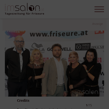
Anzeige
Credits
1
/75