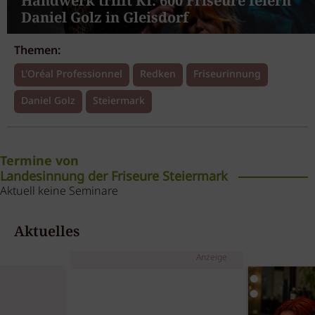
Handwerk trifft KI: 600 Friseure feiern
Daniel Golz in Gleisdorf
Themen:
L'Oréal Professionnel
Redken
Friseurinnung
Daniel Golz
Steiermark
Termine von
Landesinnung der Friseure Steiermark
Aktuell keine Seminare
Aktuelles
Anzeige