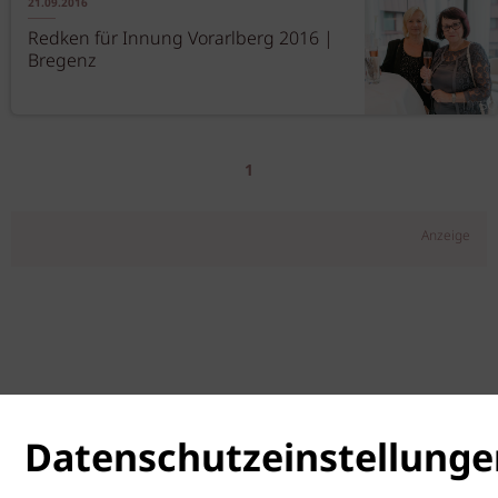
21.09.2016
Redken für Innung Vorarlberg 2016 |
Bregenz
1
Anzeige
Datenschutzeinstellunge