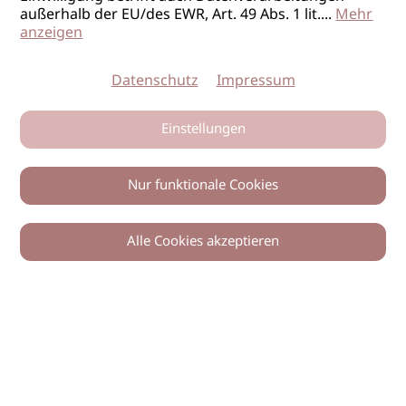
außerhalb der EU/des EWR, Art. 49 Abs. 1 lit.
...
Mehr
anzeigen
Datenschutz
Impressum
Einstellungen
Nur funktionale Cookies
Alle Cookies akzeptieren
0
Zurück
Teilen
© 2026 imSalon Verlags GmbH