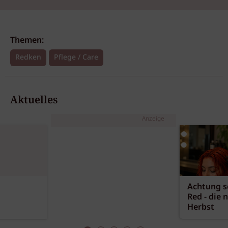
Themen:
Redken
Pflege / Care
Aktuelles
Anzeige
Achtung sc
Red - die 
Herbst