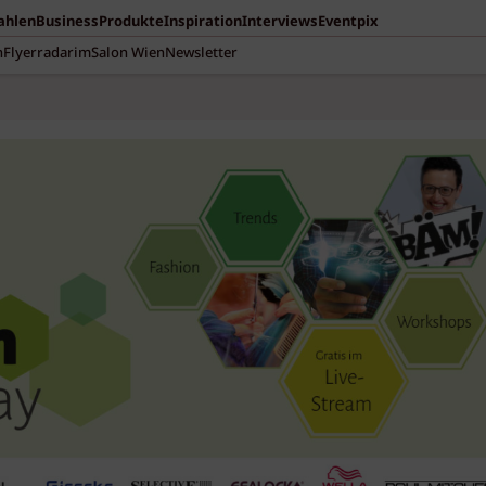
Zahlen
Business
Produkte
Inspiration
Interviews
Eventpix
n
Flyerradar
imSalon Wien
Newsletter