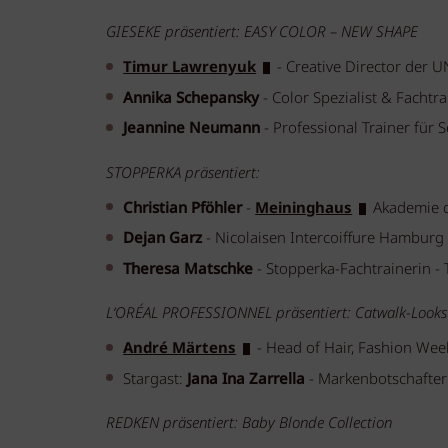
GIESEKE präsentiert: EASY COLOR – NEW SHAPE
Timur Lawrenyuk
- Creative Director der
Annika Schepansky
- Color Spezialist & Facht
Jeannine Neumann
- Professional Trainer für S
STOPPERKA präsentiert:
Christian Pföhler
-
Meininghaus
Akademie de
Dejan Garz
- Nicolaisen Intercoiffure Hamburg 
Theresa Matschke
- Stopperka-Fachtrainerin - 
L‘ORÉAL PROFESSIONNEL präsentiert: Catwalk-Looks
André Märtens
- Head of Hair, Fashion We
Stargast:
Jana Ina Zarrella
- Markenbotschafter
REDKEN präsentiert: Baby Blonde Collection