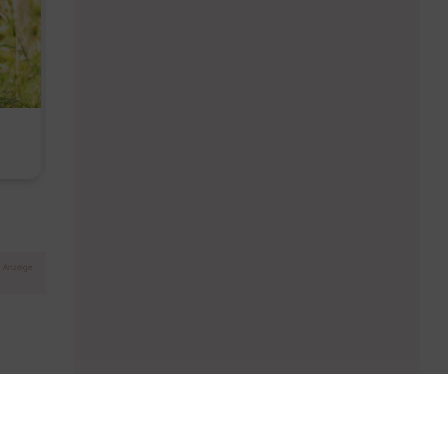
Diese Must-haves bringt der
Baby Don't C
August
Anzeige