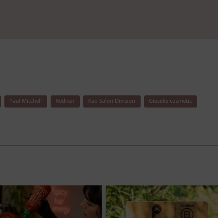
Paul Mitchell
Redken
Kao Salon Division
Gieseke cosmetic