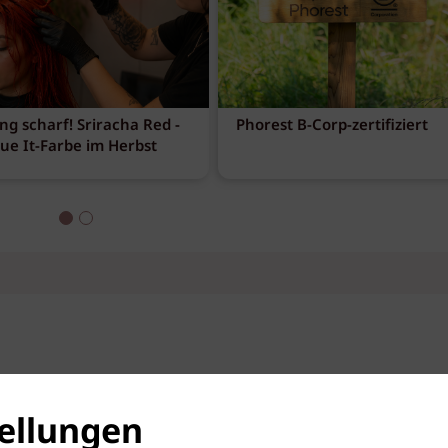
ng scharf! Sriracha Red -
Phorest B-Corp-zertifiziert
eue It-Farbe im Herbst
ellungen