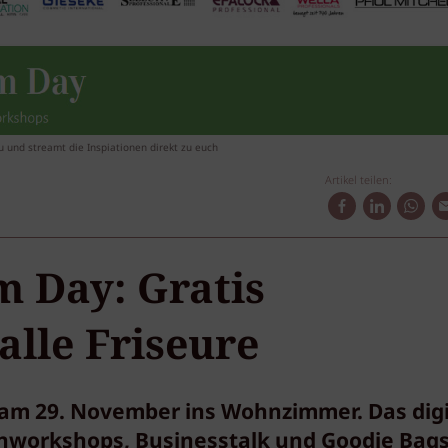
 und streamt die Inspiationen direkt zu euch
Artikel teilen:
 Day: Gratis
alle Friseure
am 29. November ins Wohnzimmer. Das digi
nworkshops, Businesstalk und Goodie Bags 