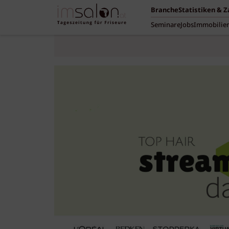
Branche
Statistiken & 
Seminare
Jobs
Immobilie