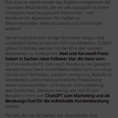
Klar, dass er damit wieder das Publikum begeistert: Mit
neuesten #Hairtrends, die wir alle tagtäglich in ihrem
Instagram-Feed ausgespielt bekommen – von
#shatush bis #glasshair. Die Vielfalt ist
bekanntermaßen beeindruckend und nicht enden
wollend.
Daniel Golz pickt sich einige Techniken heraus und
präsentiert diese an seinen fünf Live-Modellen. Zudem
gibt er Einblicke, wie das mit der KI in den sozialen
Netzwerken so funktioniert.
Reel und Karussell-Posts
haben in Sachen neue Follower klar die Nase vorn
.
Und er verdeutlicht, dass auch Beratung neu gedacht
werden muss! Denn Social Media liefert nicht nur neue
Trends und Techniken, sondern zwingt uns, Abläufe zu
überdenken und unsere persönliche Entwicklung
weiter voranzutreiben. Und das ist nicht unbedingt
was Schlechtes. Genauso wenig, wie sich KI zum
Beispiel in Form von
ChatGPT zum Marketing und als
Beratungs-Tool für die individuelle Kundenberatung
eignen.
Für alle, die vor Ort waren, ein spannender und