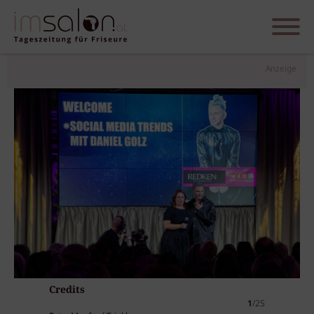
Anzeige
Credits
1
/25