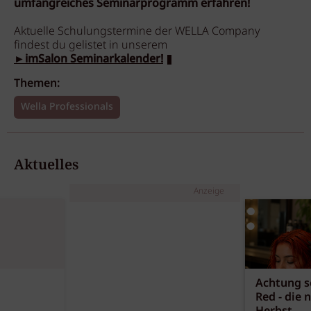
umfangreiches Seminarprogramm erfahren!
Aktuelle Schulungstermine der WELLA Company
findest du gelistet in unserem
►imSalon Seminarkalender!
Themen:
Wella Professionals
Aktuelles
Anzeige
Achtung sc
Red - die 