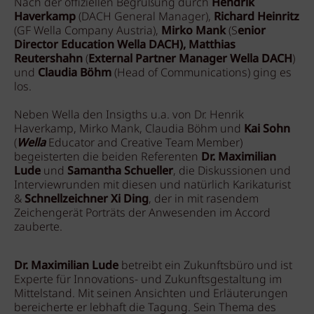
Nach der offiziellen Begrüßung durch
Hendrik
Haverkamp
(DACH General Manager),
Richard Heinritz
(GF Wella Company Austria),
Mirko Mank
(S
enior
Director Education Wella DACH),
Matthias
Reutershahn
(
External Partner Manager Wella DACH
)
und
Claudia Böhm
(Head of Communications) ging es
los.
Neben Wella den Insigths u.a. von Dr. Henrik
Haverkamp, Mirko Mank, Claudia Böhm und
Kai Sohn
(
Wella
Educator and Creative Team Member)
begeisterten die beiden Referenten
Dr. Maximilian
Lude
und
Samantha Schueller
, die Diskussionen und
Interviewrunden mit diesen und natürlich Karikaturist
&
Schnellzeichner Xi Ding
, der in mit rasendem
Zeichengerät Porträts der Anwesenden im Accord
zauberte.
Dr. Maximilian Lude
betreibt ein Zukunftsbüro und ist
Experte für Innovations- und Zukunftsgestaltung im
Mittelstand. Mit seinen Ansichten und Erläuterungen
bereicherte er lebhaft die Tagung. Sein Thema des