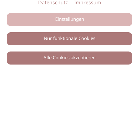
Datenschutz
Impressum
Einstellungen
Nur funktionale Cookies
Alle Cookies akzeptieren
0
Zurück
Teilen
© 2026 imSalon Verlags GmbH