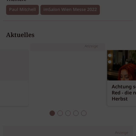
Paul Mitchell
imSalon Wien Messe 2022
Aktuelles
Anzeige
Achtung sc
Red - die 
Herbst
Anzeige