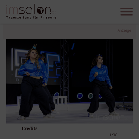
Anzeige
Credits
1
/30