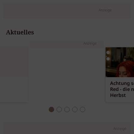
Anzeige
Aktuelles
Anzeige
Achtung sc
Red - die 
Herbst
Anzeige