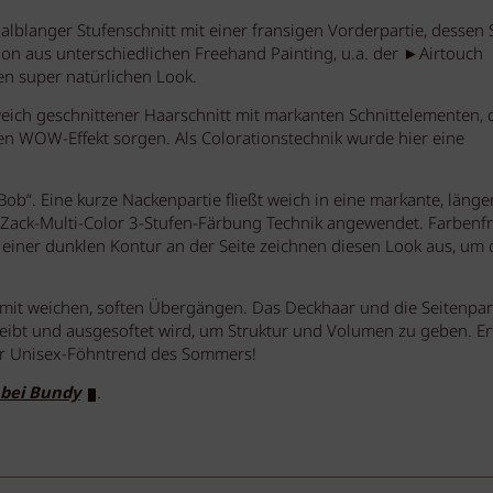
 halblanger Stufenschnitt mit einer fransigen Vorderpartie, dessen 
on aus unterschiedlichen Freehand Painting, u.a. der ►Airtouch
en super natürlichen Look.
 weich geschnittener Haarschnitt mit markanten Schnittelementen, 
en WOW-Effekt sorgen. Als Colorationstechnik wurde hier eine
Bob“. Eine kurze Nackenpartie fließt weich in eine markante, länge
k-Zack-Multi-Color 3-Stufen-Färbung Technik angewendet. Farbenf
einer dunklen Kontur an der Seite zeichnen diesen Look aus, um
t mit weichen, soften Übergängen. Das Deckhaar und die Seitenpar
leibt und ausgesoftet wird, um Struktur und Volumen zu geben. Er
er Unisex-Föhntrend des Sommers!
 bei Bundy
.