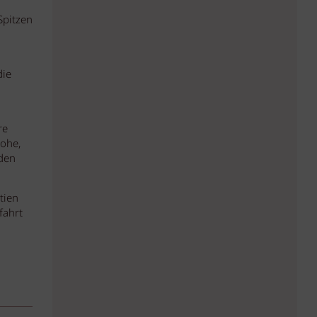
Spitzen
die
re
rohe,
 den
tien
fahrt