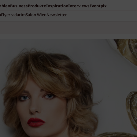
Zahlen
Business
Produkte
Inspiration
Interviews
Eventpix
n
Flyerradar
imSalon Wien
Newsletter