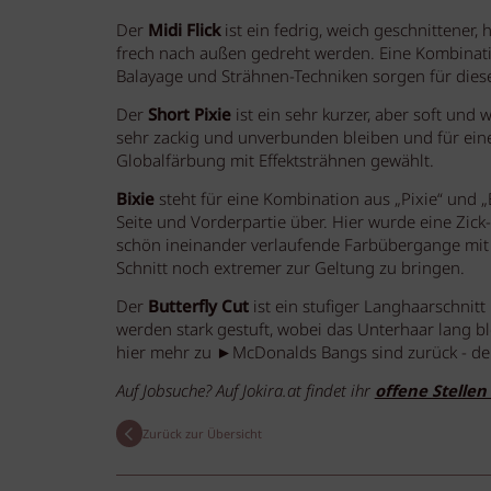
Der
Midi Flick
ist ein fedrig, weich geschnittener,
frech nach außen gedreht werden. Eine Kombinati
Balayage und Strähnen-Techniken sorgen für dies
Der
Short Pixie
ist ein sehr kurzer, aber soft und
sehr zackig und unverbunden bleiben und für ein
Globalfärbung mit Effektsträhnen gewählt.
Bixie
steht für eine Kombination aus „Pixie“ und „
Seite und Vorderpartie über. Hier wurde eine Zic
schön ineinander verlaufende Farbübergange mit 
Schnitt noch extremer zur Geltung zu bringen.
Der
Butterfly Cut
ist ein stufiger Langhaarschnit
werden stark gestuft, wobei das Unterhaar lang b
hier mehr zu ►McDonalds Bangs sind zurück - d
Auf Jobsuche? Auf Jokira.at findet ihr
offene Stellen
Zurück zur Übersicht