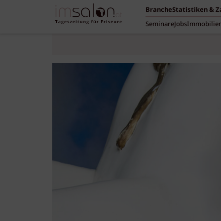
Branche
Statistiken & 
Seminare
Jobs
Immobilie