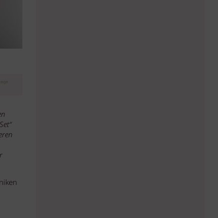
ISABELLA ABEL
eige
en
Set“
eren
r
niken