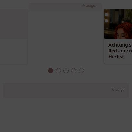
Anzeige
Achtung sc
Red - die 
Herbst
Anzeige