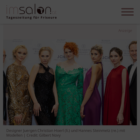
Anzeige
Designer Juergen Christian Hoerl (li.) und Hannes Steinmetz (re.) mit
Modellen | Credit: Gilbert Novy