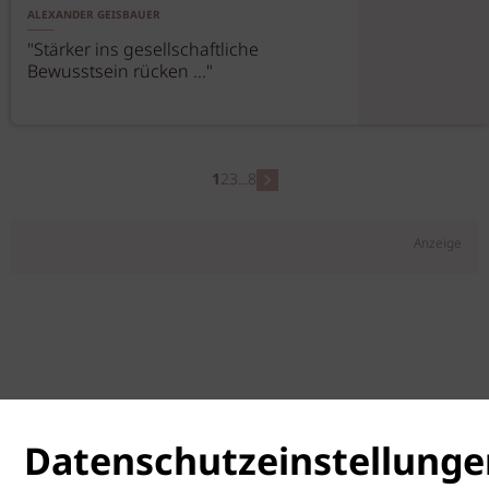
ALEXANDER GEISBAUER
"Stärker ins gesellschaftliche
Bewusstsein rücken ..."
1
2
3
...
8
Anzeige
Datenschutzeinstellunge