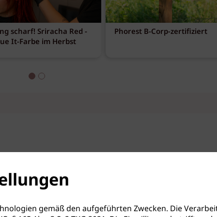
ng scharf! Sriracha Red -
Phorest B-Corp-zertifiziert
eue It-Farbe im Herbst
ellungen
hnologien gemäß den aufgeführten Zwecken. Die Verarbeit