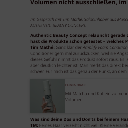
Volumen nicht ausschließen, im 
Im Gespräch mit Tim Mathé, Saloninhaber aus Münc
AUTHENTIC BEAUTY CONCEPT.
Authentic Beauty Concept relauncht gerade d
hast die Produkte schon getestet – welches Pr
Tim Mathé:
Ganz klar der
Amplify Foam Condition
Conditioner gern mal zurückzucken, weil sie Ang
dieses Gefühl nimmt das Produkt sofort raus. Es ist
aber deutlich leichter ist. Man merkt das direkt be
schwer. Für mich ist das genau der Punkt, an de
FEINES HAAR
Mit Matcha und Koffein zu mehr
Volumen
Was sind deine Dos und Don’ts bei feinem Ha
TM:
Feines Haar verzeiht nicht viel. Kleine Verän