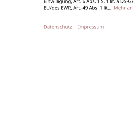
Einwilligung, Art. 6 Abs. 1 S. 1 lit. a D
EU/des EWR, Art. 49 Abs. 1 lit.
...
Mehr an
Datenschutz
Impressum
© 2026 imSalon Verlags GmbH
Newsletter
Kontakt
Team
Verlag
Mediadaten
AGB
Datenschu