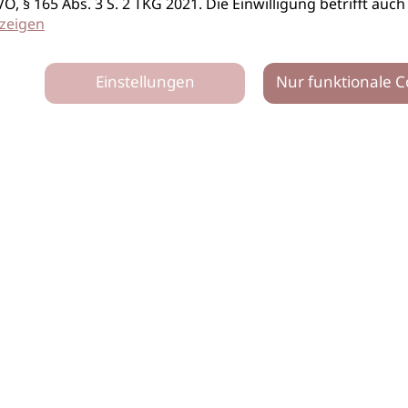
S-GVO, § 165 Abs. 3 S. 2 TKG 2021. Die Einwilligung betrifft 
zeigen
Einstellungen
Nur funktionale C
tz
Impressum
Netiquette