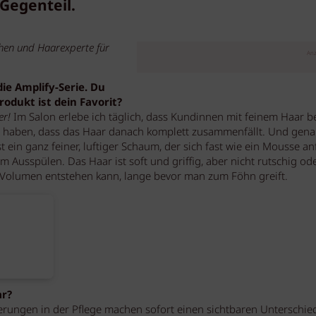
Gegenteil.
hen und Haarexperte für
Anz
ie Amplify-Serie. Du
odukt ist dein Favorit?
er!
Im Salon erlebe ich täglich, dass Kundinnen mit feinem Haar b
st haben, dass das Haar danach komplett zusammenfällt. Und gen
 ein ganz feiner, luftiger Schaum, der sich fast wie ein Mousse anf
im Ausspülen. Das Haar ist soft und griffig, aber nicht rutschig od
m Volumen entstehen kann, lange bevor man zum Föhn greift.
ar?
derungen in der Pflege machen sofort einen sichtbaren Unterschie