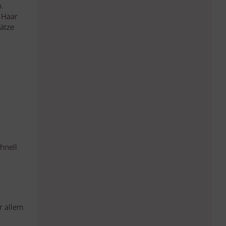
.
 Haar
sätze
hnell
r allem