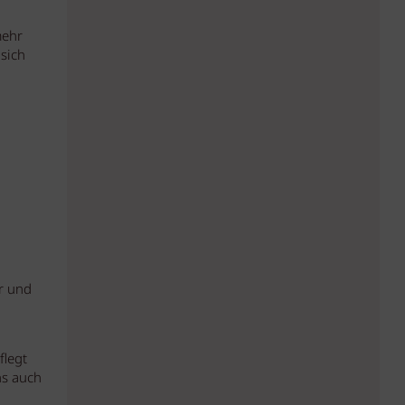
mehr
 sich
r und
flegt
ns auch