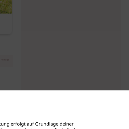
Diese Must-haves bringt der
Baby Don't C
August
Anzeige
ung erfolgt auf Grundlage deiner