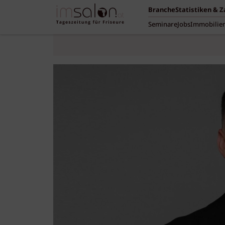
Branche
Statistiken & 
Seminare
Jobs
Immobilie