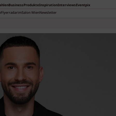
Zahlen
Business
Produkte
Inspiration
Interviews
Eventpix
n
Flyerradar
imSalon Wien
Newsletter