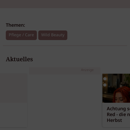
Themen:
Pflege / Care
Wild Beauty
Aktuelles
Anzeige
Achtung sc
Red - die 
Herbst