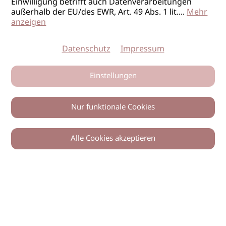
Einwilligung betrifft auch Datenverarbeitungen
außerhalb der EU/des EWR, Art. 49 Abs. 1 lit.
...
Mehr
anzeigen
Datenschutz
Impressum
Einstellungen
Nur funktionale Cookies
Alle Cookies akzeptieren
0
Zurück
Teilen
© 2026 imSalon Verlags GmbH