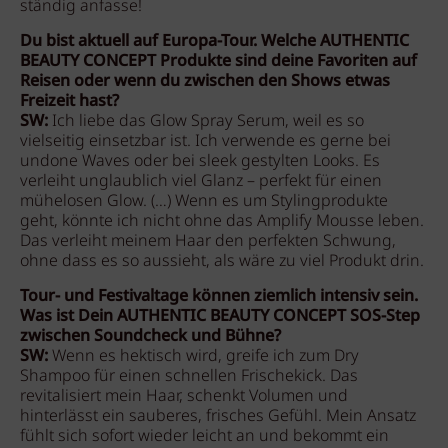
ständig anfasse!
Du bist aktuell auf Europa-Tour. Welche AUTHENTIC
BEAUTY CONCEPT Produkte sind deine Favoriten auf
Reisen oder wenn du zwischen den Shows etwas
Freizeit hast?
SW:
Ich liebe das Glow Spray Serum, weil es so
vielseitig einsetzbar ist. Ich verwende es gerne bei
undone Waves oder bei sleek gestylten Looks. Es
verleiht unglaublich viel Glanz – perfekt für einen
mühelosen Glow. (…) Wenn es um Stylingprodukte
geht, könnte ich nicht ohne das Amplify Mousse leben.
Das verleiht meinem Haar den perfekten Schwung,
ohne dass es so aussieht, als wäre zu viel Produkt drin.
Tour- und Festivaltage können ziemlich intensiv sein.
Was ist Dein AUTHENTIC BEAUTY CONCEPT SOS-Step
zwischen Soundcheck und Bühne?
SW:
Wenn es hektisch wird, greife ich zum Dry
Shampoo
für einen schnellen Frischekick. Das
revitalisiert mein Haar, schenkt Volumen und
hinterlässt
ein sauberes, frisches Gefühl.
Mein Ansatz
fühlt sich sofort wieder leicht an und bekommt ein