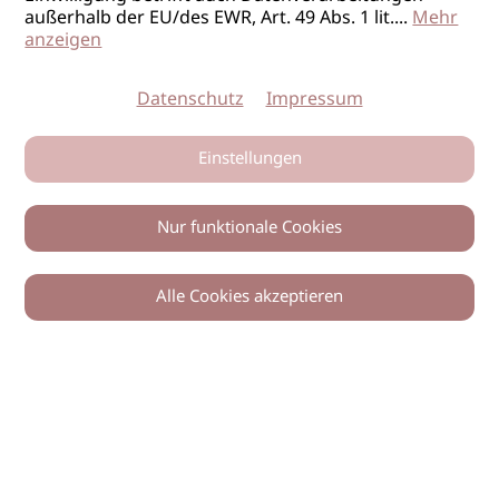
außerhalb der EU/des EWR, Art. 49 Abs. 1 lit.
...
Mehr
anzeigen
Datenschutz
Impressum
Einstellungen
Nur funktionale Cookies
Alle Cookies akzeptieren
0
Zurück
Teilen
© 2026 imSalon Verlags GmbH