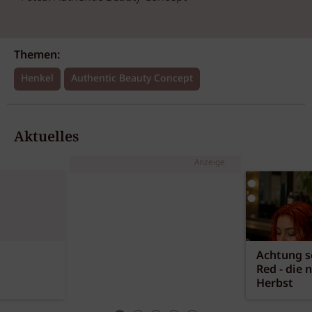
Themen:
Henkel
Authentic Beauty Concept
Aktuelles
Anzeige
Achtung sc
Red - die 
Herbst