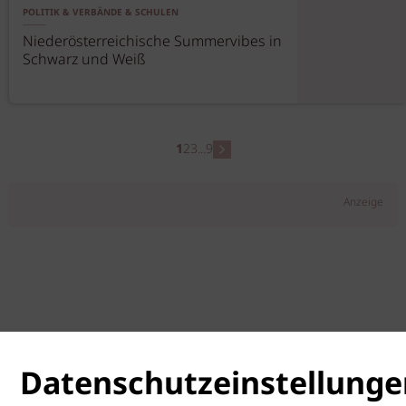
POLITIK & VERBÄNDE & SCHULEN
Niederösterreichische Summervibes in
Schwarz und Weiß
1
2
3
...
9
Anzeige
Datenschutzeinstellunge