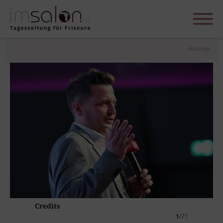
Anzeige
Credits
1
/71