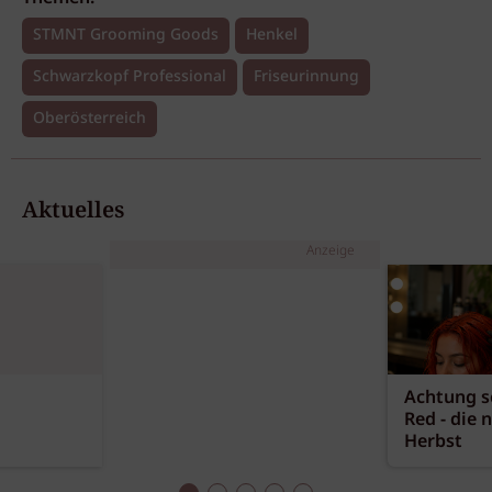
STMNT Grooming Goods
Henkel
Schwarzkopf Professional
Friseurinnung
Oberösterreich
Aktuelles
Anzeige
Achtung sc
Red - die 
Herbst