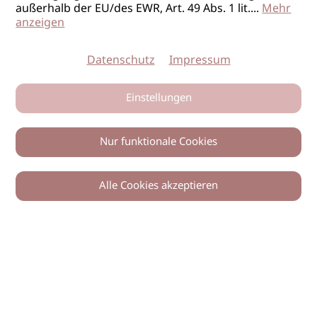
außerhalb der EU/des EWR, Art. 49 Abs. 1 lit.
...
Mehr
anzeigen
Datenschutz
Impressum
Einstellungen
Nur funktionale Cookies
Alle Cookies akzeptieren
0
Zurück
Teilen
© 2026 imSalon Verlags GmbH