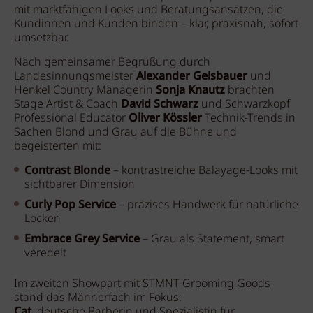
mit marktfähigen Looks und Beratungsansätzen, die
Kundinnen und Kunden binden – klar, praxisnah, sofort
umsetzbar.
Nach gemeinsamer Begrüßung durch
Landesinnungsmeister
Alexander Geisbauer
und
Henkel Country Managerin
Sonja Knautz
brachten
Stage Artist & Coach
David Schwarz
und Schwarzkopf
Professional Educator
Oliver Kössler
Technik-Trends in
Sachen Blond und Grau auf die Bühne und
begeisterten mit:
Contrast Blonde
– kontrastreiche Balayage-Looks mit
sichtbarer Dimension
Curly Pop Service
– präzises Handwerk für natürliche
Locken
Embrace Grey Service
– Grau als Statement, smart
veredelt
Im zweiten Showpart mit STMNT Grooming Goods
stand das Männerfach im Fokus:
Cat
, deutsche Barberin und Spezialistin für