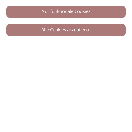
Nur funktionale Cookies
Alle Cookies akzeptieren
0
Zurück
Teilen
© 2026 imSalon Verlags GmbH
Newsletter