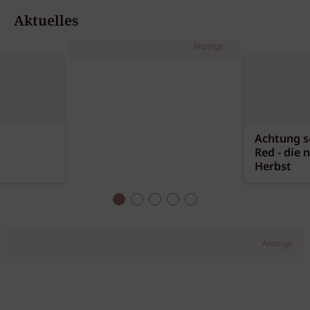
Aktuelles
Anzeige
Achtung sc
Red - die 
Herbst
Anzeige