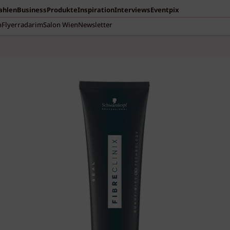
Zahlen
Business
Produkte
Inspiration
Interviews
Eventpix
n
Flyerradar
imSalon Wien
Newsletter