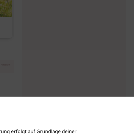
Diese Must-haves bringt der
Baby Don't C
August
Anzeige
ung erfolgt auf Grundlage deiner