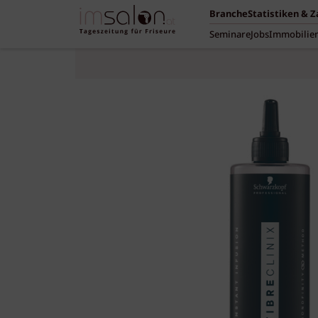
Branche
Statistiken & 
Seminare
Jobs
Immobilie