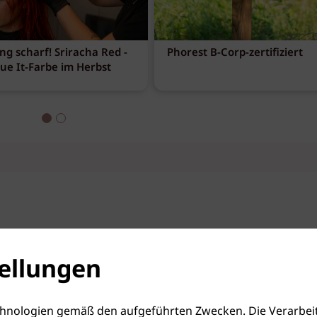
ng scharf! Sriracha Red -
Phorest B-Corp-zertifiziert
eue It-Farbe im Herbst
ellungen
hnologien gemäß den aufgeführten Zwecken. Die Verarbeit