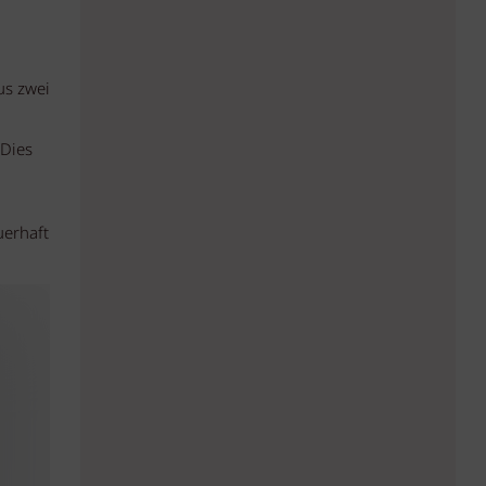
us zwei
 Dies
uerhaft