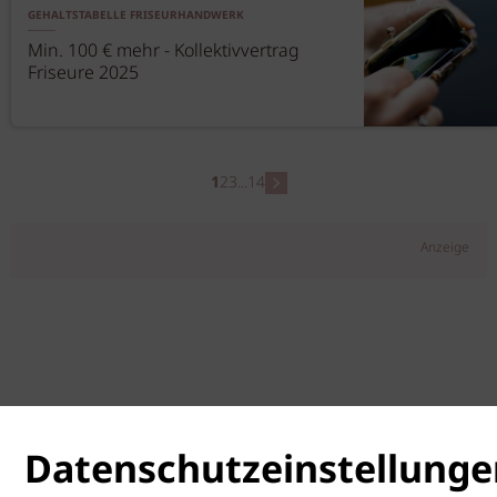
GEHALTSTABELLE FRISEURHANDWERK
Min. 100 € mehr - Kollektivvertrag
Friseure 2025
1
2
3
...
14
Anzeige
Datenschutzeinstellunge