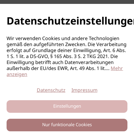
05.10.2026
St. Stefan im Rosental / STMK
Basisausbildung Pre-Bonded
Datenschutzeinstellunge
Extensions
Wir verwenden Cookies und andere Technologien
Great Lengths Academy
gemäß den aufgeführten Zwecken. Die Verarbeitung
ab 11.10.2026
St. Stefan im Rosental / STMK
erfolgt auf Grundlage deiner Einwilligung, Art. 6 Abs.
1 S. 1 lit. a DS-GVO, § 165 Abs. 3 S. 2 TKG 2021. Die
Tressen Workshop Weft-
Einwilligung betrifft auch Datenverarbeitungen
Extensions
außerhalb der EU/des EWR, Art. 49 Abs. 1 lit.
...
Mehr
anzeigen
Great Lengths Academy
19.10.2026
St. Stefan im Rosental / STMK
Datenschutz
Impressum
Basisausbildung Pre-Bonded
Einstellungen
Extensions
Great Lengths Academy
Nur funktionale Cookies
ab 08.11.2026
St. Stefan im Rosental / STMK