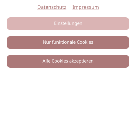
Datenschutz
Impressum
Einstellungen
Nur funktionale Cookies
Alle Cookies akzeptieren
0
Zurück
Teilen
© 2026 imSalon Verlags GmbH