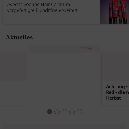
Avedas vegane Hair Color um
vorgefertigte Blondtöne erweitert
Aktuelles
Anzeige
Achtung sc
Red - die 
Herbst