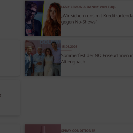
LIZZY LEMON & DANNY VAN TUIJL
„Wir sichern uns mit Kreditkartend
gegen No-Shows“
15.06.2026
Sommerfest der NÖ FriseurInnen i
Altlengbach
s
SPRAY CONDITIONER