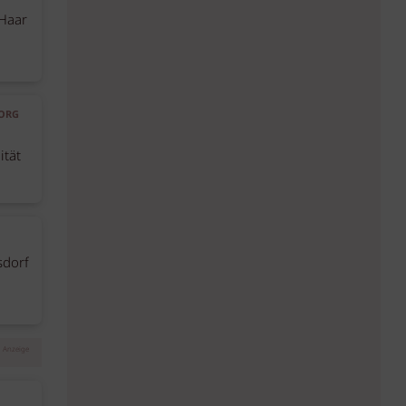
 Haar
EORG
ität
sdorf
Anzeige