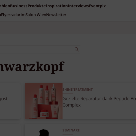
Zahlen
Business
Produkte
Inspiration
Interviews
Eventpix
n
Flyerradar
imSalon Wien
Newsletter
hwarzkopf
SHINE TREATMENT
gust
Gezielte Reparatur dank Peptide B
Complex
SEMINARE