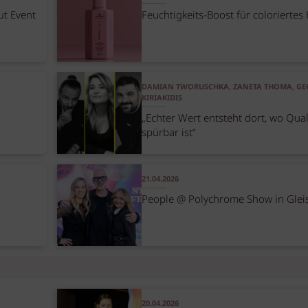
ut Event
Feuchtigkeits-Boost für coloriertes
DAMIAN TWORUSCHKA, ZANETA THOMA, G
KIRIAKIDIS
„Echter Wert entsteht dort, wo Qual
spürbar ist“
21.04.2026
People @ Polychrome Show in Glei
20.04.2026