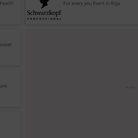
 Peach!
For every you Event in Riga
kostet
nare
Anzeige