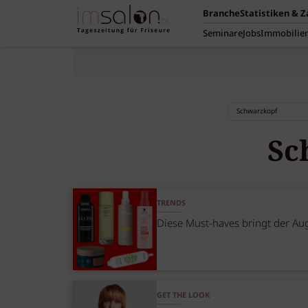
Branche
Statistiken & 
Seminare
Jobs
Immobilie
Sc
TRENDS
Diese Must-haves bringt der Au
GET THE LOOK