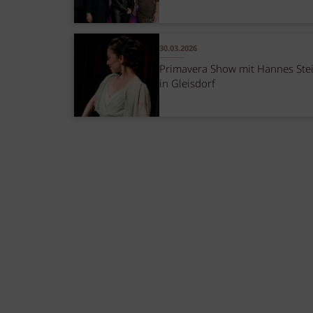
30.03.2026
Primavera Show mit Hannes Ste
in Gleisdorf