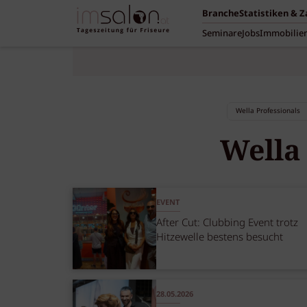
Branche
Statistiken & 
Seminare
Jobs
Immobilie
Wella
EVENT
After Cut: Clubbing Event trotz
Hitzewelle bestens besucht
28.05.2026