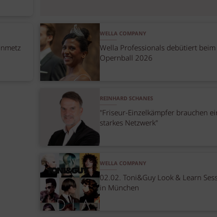
WELLA COMPANY
inmetz
Wella Professionals debütiert beim
Opernball 2026
REINHARD SCHANES
"Friseur-Einzelkämpfer brauchen ei
starkes Netzwerk"
WELLA COMPANY
02.02. Toni&Guy Look & Learn Ses
in München