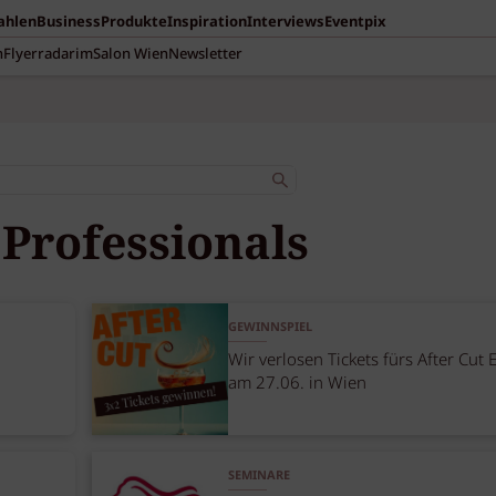
Zahlen
Business
Produkte
Inspiration
Interviews
Eventpix
n
Flyerradar
imSalon Wien
Newsletter
 Professionals
GEWINNSPIEL
Wir verlosen Tickets fürs After Cut 
am 27.06. in Wien
SEMINARE