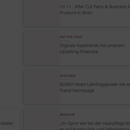
10.11.: After Cut Party & Business f
Friseure in Wien
GET THE LOOK
Digitale Haartrends mit smartem
Upselling-Potenzial
28.07.2025
BUNDY feiert Lehrlingspower mit e
Trend-Vernissage
BRANCHE
lobaler
„Im Sport wie bei der Haarpflege 
es auf Kontinuität und Selbstvertr