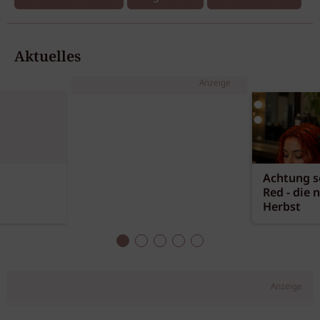
Aktuelles
Anzeige
Achtung sc
Red - die 
Herbst
Anzeige