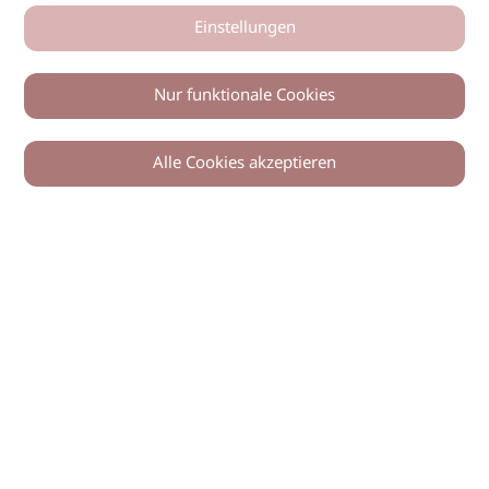
Einstellungen
Nur funktionale Cookies
Alle Cookies akzeptieren
0
Zurück
Teilen
© 2026 imSalon Verlags GmbH