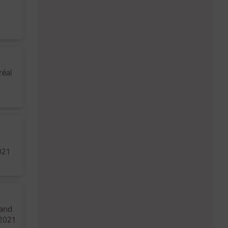
réal
021
rand
 2021