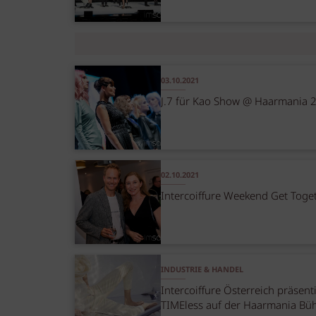
03.10.2021
J.7 für Kao Show @ Haarmania 
02.10.2021
Intercoiffure Weekend Get Toge
INDUSTRIE & HANDEL
Intercoiffure Österreich präsent
TIMEless auf der Haarmania Bü