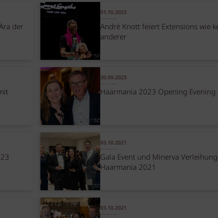
01.10.2023
Ära der
Andrè Knott feiert Extensions wie k
anderer
30.09.2023
mit
Haarmania 2023 Opening Evening
03.10.2021
023
Gala Event und Minerva Verleihun
Haarmania 2021
03.10.2021