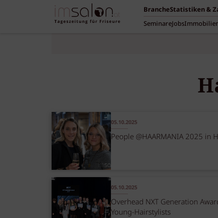
Branche
Statistiken & 
Seminare
Jobs
Immobilie
H
05.10.2025
People @HAARMANIA 2025 in Ha
05.10.2025
Overhead NXT Generation Award
Young-Hairstylists