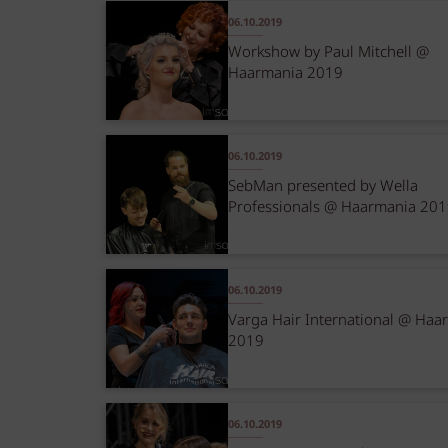
06.10.2019
Workshow by Paul Mitchell @
Haarmania 2019
06.10.2019
SebMan presented by Wella
Professionals @ Haarmania 20
06.10.2019
Varga Hair International @ Haa
2019
06.10.2019