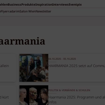
Zahlen
Business
Produkte
Inspiration
Interviews
Eventpix
n
Flyerradar
imSalon Wien
Newsletter
aarmania
04.10.2025 - 05.10.2025
llein
HAARMANIA 2025 setzt auf Commu
POLITIK & VERBÄNDE & SCHULEN
 kürt
Haarmania 2025: Programm und al
Infos