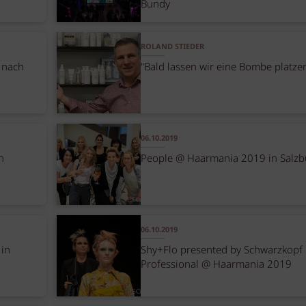
Bundy
ROLAND STIEDER
 nach
"Bald lassen wir eine Bombe platze
06.10.2019
n
People @ Haarmania 2019 in Salzb
06.10.2019
 in
Shy+Flo presented by Schwarzkopf
Professional @ Haarmania 2019