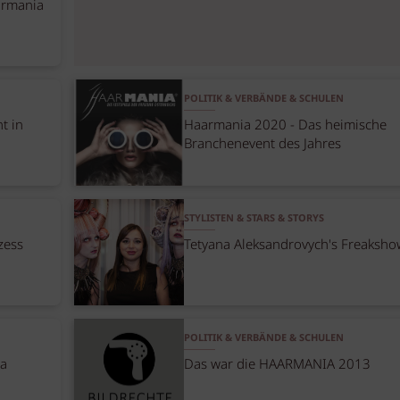
armania
POLITIK & VERBÄNDE & SCHULEN
t in
Haarmania 2020 - Das heimische
Branchenevent des Jahres
STYLISTEN & STARS & STORYS
zess
Tetyana Aleksandrovych's Freaksho
POLITIK & VERBÄNDE & SCHULEN
la
Das war die HAARMANIA 2013