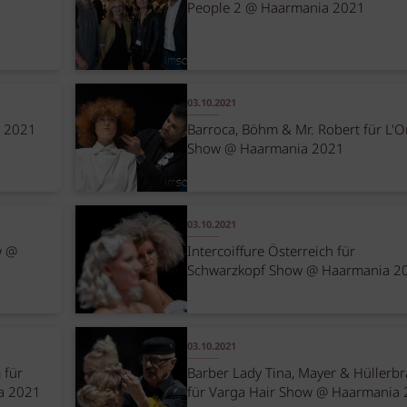
People 2 @ Haarmania 2021
03.10.2021
a 2021
Barroca, Böhm & Mr. Robert für L'O
Show @ Haarmania 2021
03.10.2021
w @
Intercoiffure Österreich für
Schwarzkopf Show @ Haarmania 2
03.10.2021
 für
Barber Lady Tina, Mayer & Hüllerb
a 2021
für Varga Hair Show @ Haarmania