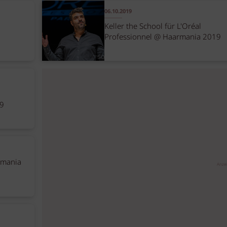
06.10.2019
Keller the School für L'Oréal
Professionnel @ Haarmania 2019
19
rmania
Anze